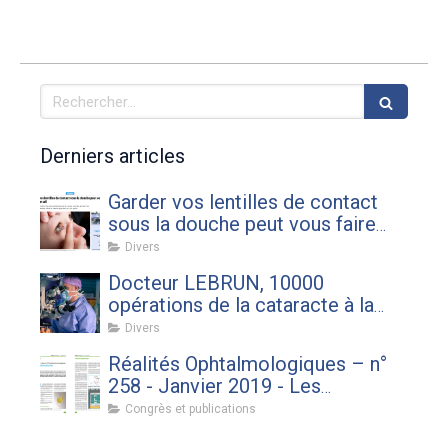
Rechercher
Derniers articles
Garder vos lentilles de contact
sous la douche peut vous faire
perdre un œil par R.K. contribution
Divers
du docteur Thierry LEBRUN
Docteur LEBRUN, 10000
opérations de la cataracte à la
clinique du Landy
Divers
Réalités Ophtalmologiques – n°
258 - Janvier 2019 - Les
différents types d’implants
Congrès et publications
toriques : avantages et