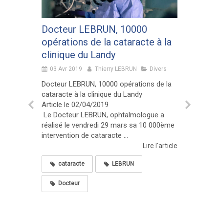
ontact
Docteur LEBRUN, 10000
Réali
 faire
opérations de la cataracte à la
n° 258
clinique du Landy
différ
hierry
toriqu
03 Avr 2019
Thierry LEBRUN
Divers
incon
Docteur LEBRUN, 10000 opérations de la
cataracte à la clinique du Landy
06 Fév
Congrè
Article le 02/04/2019
Le Docteur LEBRUN, ophtalmologue a
arder-
La corre
réalisé le vendredi 29 mars sa 10 000ème
-douche-
indispen
intervention de cataracte ...
9-07-
cataract
Lire l'article
d’implan
la lentille
cataracte
LEBRUN
igne est
– hydrop
Docteur
e l'article
TO
LE