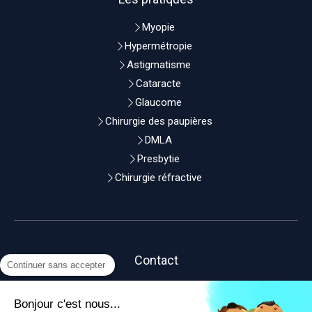
Myopie
Hypermétropie
Astigmatisme
Cataracte
Glaucome
Chirurgie des paupières
DMLA
Presbytie
Chirurgie réfractive
Contact
Continuer sans accepter
DOCTEUR THIERRY LEBRUN
Bonjour c'est nous...
Clinique du Landy